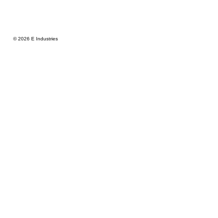
© 2026 E Industries
Estudio de yoga y meditación