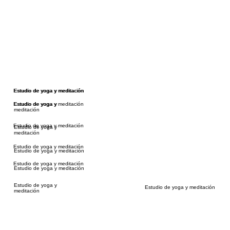
Estudio de yoga y meditación
Estudio de yoga y meditación
Estudio de yoga y meditación
Estudio de yoga y
meditación
Estudio de yoga y meditación
Estudio de yoga y
meditación
Estudio de yoga y meditación
Estudio de yoga y meditación
Estudio de yoga y meditación
Estudio de yoga y meditación
Estudio de yoga y
Estudio de yoga y meditación
meditación
Términos y condiciones
política de privacidad