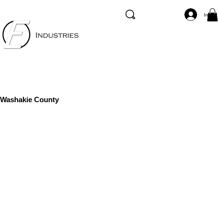
Inicia
Washakie County