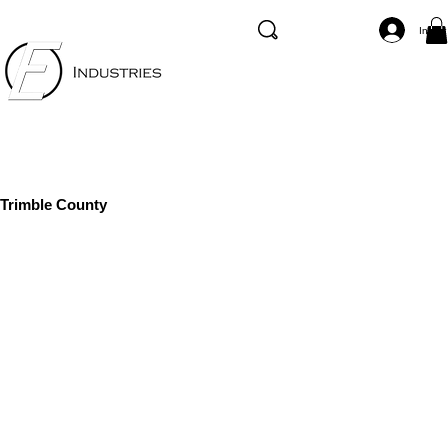
Inicia
Trimble County