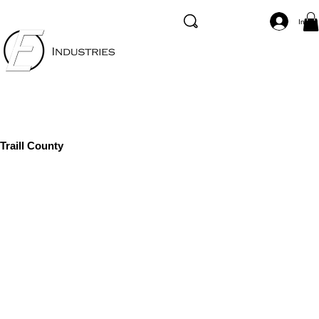
Inicia
Traill County