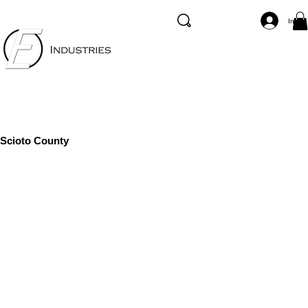
Inicia
Scioto County