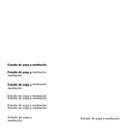
Estudio de yoga y meditación
Estudio de yoga y meditación
Estudio de yoga y meditación
Estudio de yoga y
meditación
Estudio de yoga y meditación
Estudio de yoga y
meditación
Estudio de yoga y meditación
Estudio de yoga y meditación
Estudio de yoga y meditación
Estudio de yoga y meditación
Estudio de yoga y
Estudio de yoga y meditación
meditación