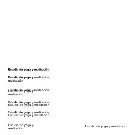
Estudio de yoga y meditación
Estudio de yoga y meditación
Estudio de yoga y meditación
Estudio de yoga y
meditación
Estudio de yoga y meditación
Estudio de yoga y
meditación
Estudio de yoga y meditación
Estudio de yoga y meditación
Estudio de yoga y meditación
Estudio de yoga y meditación
Estudio de yoga y
Estudio de yoga y meditación
meditación