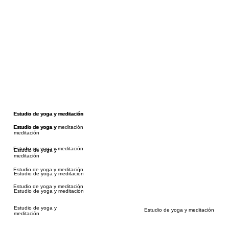
Estudio de yoga y meditación
Estudio de yoga y meditación
Estudio de yoga y meditación
Estudio de yoga y
meditación
Estudio de yoga y meditación
Estudio de yoga y
meditación
Estudio de yoga y meditación
Estudio de yoga y meditación
Estudio de yoga y meditación
Estudio de yoga y meditación
Estudio de yoga y
Estudio de yoga y meditación
meditación