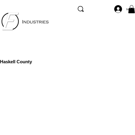
Inicia
Haskell County