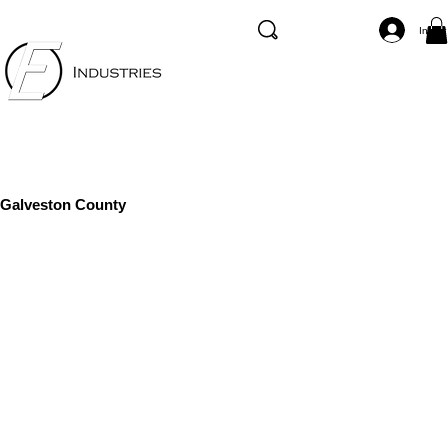
Inicia
Galveston County