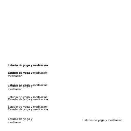
Estudio de yoga y meditación
Estudio de yoga y meditación
Estudio de yoga y meditación
Estudio de yoga y
meditación
Estudio de yoga y meditación
Estudio de yoga y
meditación
Estudio de yoga y meditación
Estudio de yoga y meditación
Estudio de yoga y meditación
Estudio de yoga y meditación
Estudio de yoga y
Estudio de yoga y meditación
meditación