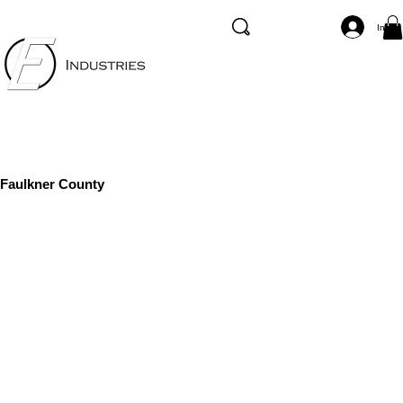
Inicia
Faulkner County