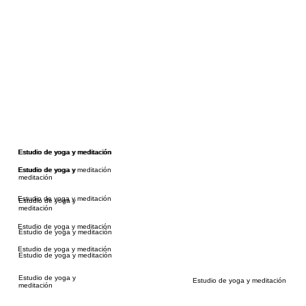
Estudio de yoga y meditación
Estudio de yoga y meditación
Estudio de yoga y meditación
Estudio de yoga y
meditación
Estudio de yoga y meditación
Estudio de yoga y
meditación
Estudio de yoga y meditación
Estudio de yoga y meditación
Estudio de yoga y meditación
Estudio de yoga y meditación
Estudio de yoga y
Estudio de yoga y meditación
meditación