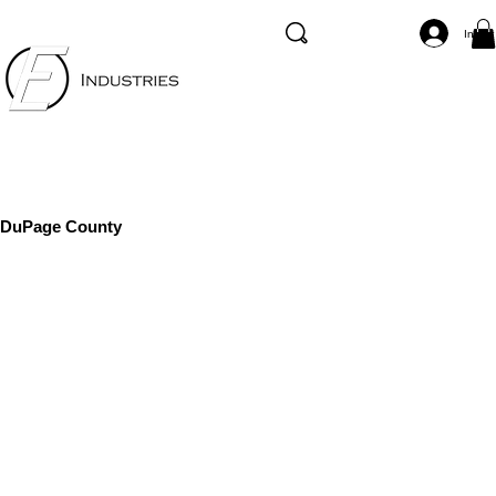
Inicia
DuPage County