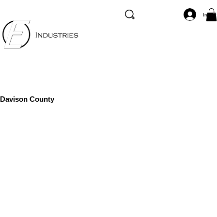
Inicia
Davison County