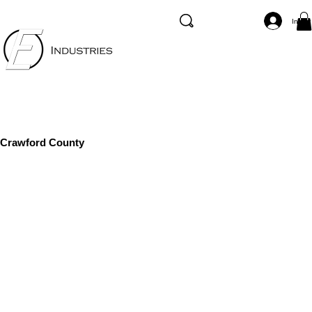
Inicia
Crawford County