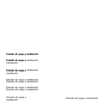
Estudio de yoga y meditación
Estudio de yoga y meditación
Estudio de yoga y meditación
Estudio de yoga y
meditación
Estudio de yoga y meditación
Estudio de yoga y
meditación
Estudio de yoga y meditación
Estudio de yoga y meditación
Estudio de yoga y meditación
Estudio de yoga y meditación
Estudio de yoga y
Estudio de yoga y meditación
meditación