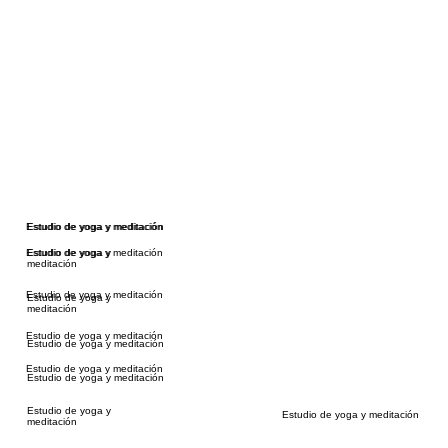
Estudio de yoga y meditación
Estudio de yoga y meditación
Estudio de yoga y meditación
Estudio de yoga y
meditación
Estudio de yoga y meditación
Estudio de yoga y
meditación
Estudio de yoga y meditación
Estudio de yoga y meditación
Estudio de yoga y meditación
Estudio de yoga y meditación
Estudio de yoga y
Estudio de yoga y meditación
meditación