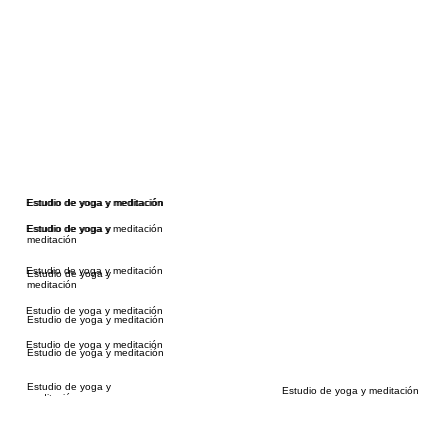
Estudio de yoga y meditación
Estudio de yoga y meditación
Estudio de yoga y meditación
Estudio de yoga y
meditación
Estudio de yoga y meditación
Estudio de yoga y
meditación
Estudio de yoga y meditación
Estudio de yoga y meditación
Estudio de yoga y meditación
Estudio de yoga y meditación
Estudio de yoga y
Estudio de yoga y meditación
meditación