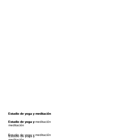
Estudio de yoga y meditación
Estudio de yoga y meditación
Estudio de yoga y meditación
Estudio de yoga y
meditación